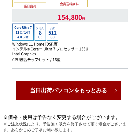
会員送料無料
当日出荷
14時まで注文で可
154,800
円
Core Ultra 7
メモリ
SSD
8
512
12
C /
14
T
GB
GB
4.8
GHz
Windows 11 Home [DSP版]
インテル® Core™ Ultra 7 プロセッサー 155U
Intel Graphics
CPU統合チップセット / 16型
当日出荷パソコンをもっとみる
※価格・使用は予告なく変更する場合がございます。
※ご注文状況により、予告無く販売を終了させて頂く場合がございま
す。あらかじめご了承お願い致します。